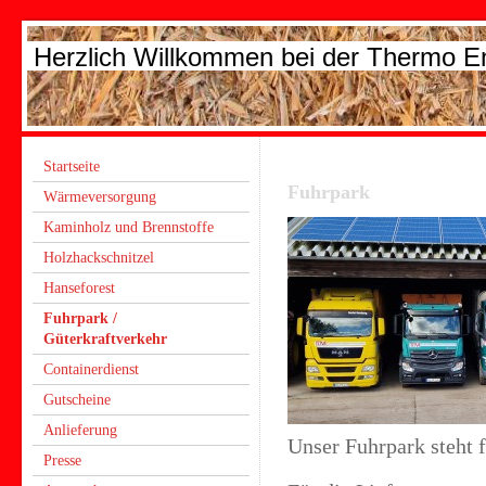
Herzlich Willkommen bei der Thermo 
Startseite
Fuhrpark
Wärmeversorgung
Kaminholz und Brennstoffe
Holzhackschnitzel
Hanseforest
Fuhrpark /
Güterkraftverkehr
Containerdienst
Gutscheine
Anlieferung
Unser Fuhrpark steht f
Presse