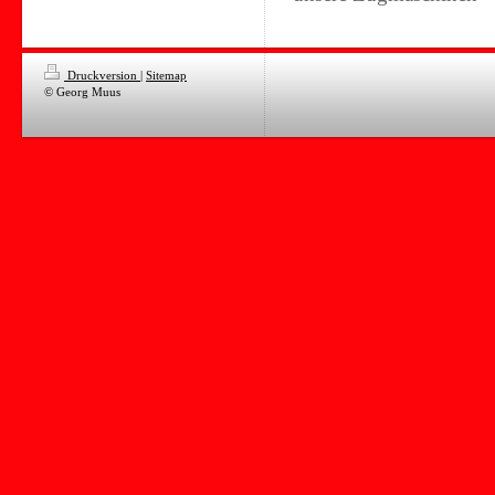
Druckversion
|
Sitemap
© Georg Muus