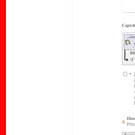
Bit
↺
*
Hinw
Pflic