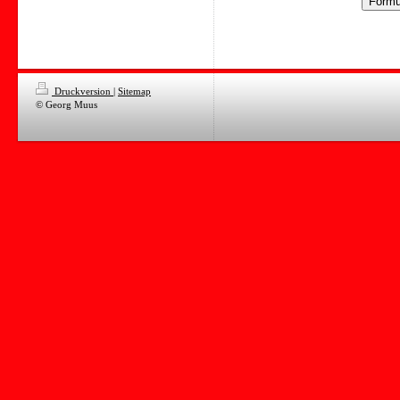
Druckversion
|
Sitemap
© Georg Muus