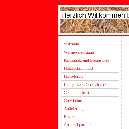
Herzlich Willkommen
Startseite
Wärmeversorgung
Kaminholz und Brennstoffe
Holzhackschnitzel
Hanseforest
Fuhrpark / Güterkraftverkehr
Containerdienst
Gutscheine
Anlieferung
Presse
Ansprechpartner