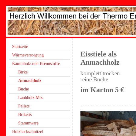
Herzlich Willkommen bei der Thermo 
Startseite
Eisstiele als
Wärmeversorgung
Anmachholz
Kaminholz und Brennstoffe
Birke
komplett trocken
reine Buche
Anmachholz
im Karton 5 €
Buche
Laubholz-Mix
Pellets
Briketts
Stammware
Holzhackschnitzel