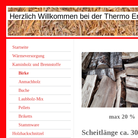
Herzlich Willkommen bei der Thermo 
Startseite
Wärmeversorgung
Kaminholz und Brennstoffe
Birke
Anmachholz
Buche
Laubholz-Mix
Pellets
max 20 %
Briketts
Stammware
Scheitlänge ca. 
Holzhackschnitzel